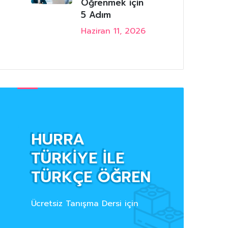
Öğrenmek için
5 Adım
Haziran 11, 2026
HURRA
TÜRKİYE İLE
TÜRKÇE ÖĞREN
Ücretsiz Tanışma Dersi için