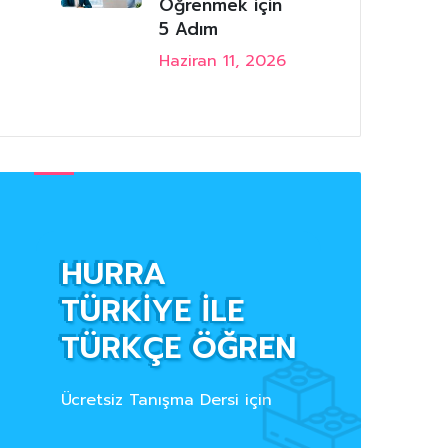
Öğrenmek için
5 Adım
Haziran 11, 2026
HURRA
TÜRKİYE İLE
TÜRKÇE ÖĞREN
Ücretsiz Tanışma Dersi için