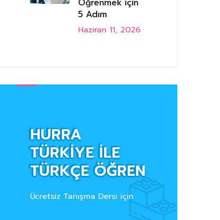
Öğrenmek için
5 Adım
Haziran 11, 2026
HURRA
TÜRKİYE İLE
TÜRKÇE ÖĞREN
Ücretsiz Tanışma Dersi için