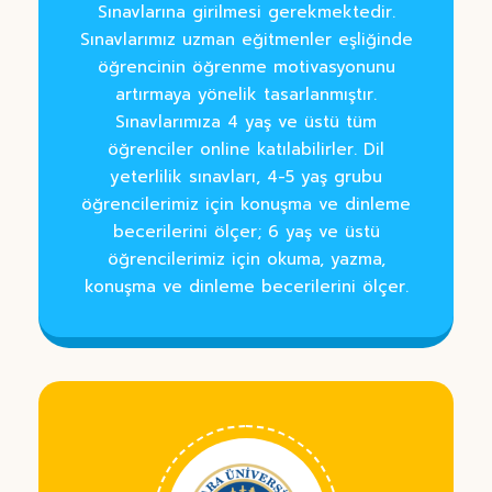
Sınavlarına girilmesi gerekmektedir.
Sınavlarımız uzman eğitmenler eşliğinde
öğrencinin öğrenme motivasyonunu
artırmaya yönelik tasarlanmıştır.
Sınavlarımıza 4 yaş ve üstü tüm
öğrenciler online katılabilirler. Dil
yeterlilik sınavları, 4-5 yaş grubu
öğrencilerimiz için konuşma ve dinleme
becerilerini ölçer; 6 yaş ve üstü
öğrencilerimiz için okuma, yazma,
konuşma ve dinleme becerilerini ölçer.