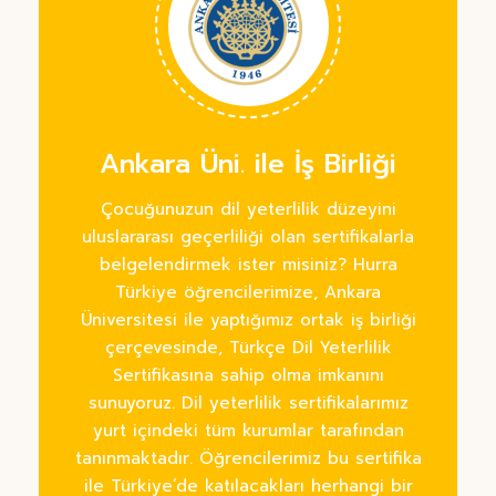
Ankara Üni. ile İş Birliği
Çocuğunuzun dil yeterlilik düzeyini
uluslararası geçerliliği olan sertifikalarla
belgelendirmek ister misiniz? Hurra
Türkiye öğrencilerimize, Ankara
Üniversitesi ile yaptığımız ortak iş birliği
çerçevesinde, Türkçe Dil Yeterlilik
Sertifikasına sahip olma imkanını
sunuyoruz. Dil yeterlilik sertifikalarımız
yurt içindeki tüm kurumlar tarafından
tanınmaktadır. Öğrencilerimiz bu sertifika
ile Türkiye’de katılacakları herhangi bir