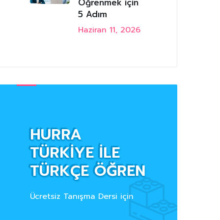
Öğrenmek için
5 Adım
Haziran 11, 2026
HURRA
TÜRKİYE İLE
TÜRKÇE ÖĞREN
Ücretsiz Tanışma Dersi için