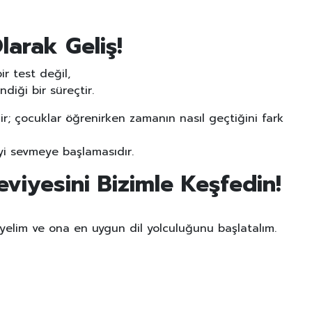
arak Geliş!
r test değil,
diği bir süreçtir.
ir; çocuklar öğrenirken zamanın nasıl geçtiğini fark
yi sevmeye başlamasıdır.
iyesini Bizimle Keşfedin!
eyelim ve ona en uygun dil yolculuğunu başlatalım.