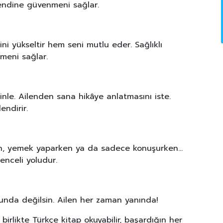
kendine güvenmeni sağlar.
i yükseltir hem seni mutlu eder. Sağlıklı
tmeni sağlar.
le. Ailenden sana hikâye anlatmasını iste.
endirir.
en, yemek yaparken ya da sadece konuşurken…
enceli yoludur.
unda değilsin. Ailen her zaman yanında!
i birlikte Türkçe kitap okuyabilir, başardığın her