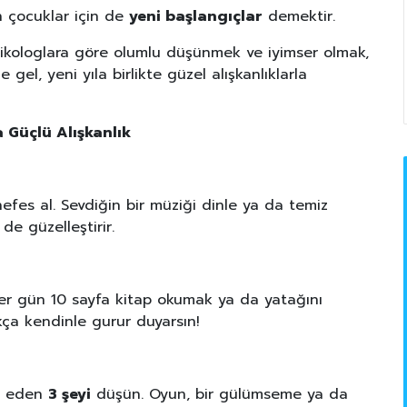
n çocuklar için de
yeni başlangıçlar
demektir.
sikologlara göre olumlu düşünmek ve iyimser olmak,
gel, yeni yıla birlikte güzel alışkanlıklarla
 Güçlü Alışkanlık
fes al. Sevdiğin bir müziği dinle ya da temiz
de güzelleştirir.
Her gün 10 sayfa kitap okumak ya da yatağını
ıkça kendinle gurur duyarsın!
u eden
3 şeyi
düşün. Oyun, bir gülümseme ya da