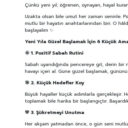
Çünkü yeni yıl; öğrenen, oynayan, hayal kura
Uzakta olsan bile umut her zaman seninle. P
mutlu bir hayatın anahtarlarından biri. O hâlde 
başlayalım ✨
Yeni Yıla Güzel Başlamak İçin 6 Küçük Ama
🌞
1. Pozitif Sabah Rutini
Sabah uyandığında pencereye git, derin bir ne
havayı içeri al. Güne güzel başlamak, gününü 
🎯
2. Küçük Hedefler Koy
Büyük hayaller küçük adımlarla gerçekleşir. 
toplamak bile harika bir başlangıçtır. Başard
💛
3. Şükretmeyi Unutma
Her akşam yatmadan önce, o gün seni mutl