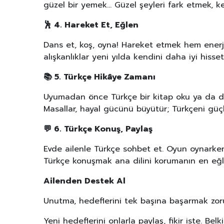
güzel bir yemek… Güzel şeyleri fark etmek, 
🕺
4. Hareket Et, Eğlen
Dans et, koş, oyna! Hareket etmek hem enerjin
alışkanlıklar yeni yılda kendini daha iyi hisse
📚
5. Türkçe Hikâye Zamanı
Uyumadan önce Türkçe bir kitap oku ya da din
Masallar, hayal gücünü büyütür; Türkçeni güçl
💬
6. Türkçe Konuş, Paylaş
Evde ailenle Türkçe sohbet et. Oyun oynark
Türkçe konuşmak ana dilini korumanın en eğl
Ailenden Destek Al
Unutma, hedeflerini tek başına başarmak zor
Yeni hedeflerini onlarla paylaş, fikir iste. Belk