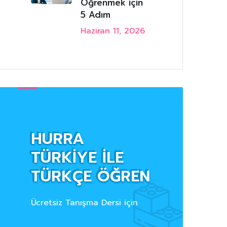
Öğrenmek için
5 Adım
Haziran 11, 2026
HURRA
TÜRKİYE İLE
TÜRKÇE ÖĞREN
Ücretsiz Tanışma Dersi için