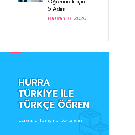
Öğrenmek için
5 Adım
Haziran 11, 2026
HURRA
TÜRKİYE İLE
TÜRKÇE ÖĞREN
Ücretsiz Tanışma Dersi için