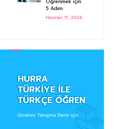
Öğrenmek için
5 Adım
Haziran 11, 2026
HURRA
TÜRKİYE İLE
TÜRKÇE ÖĞREN
Ücretsiz Tanışma Dersi için